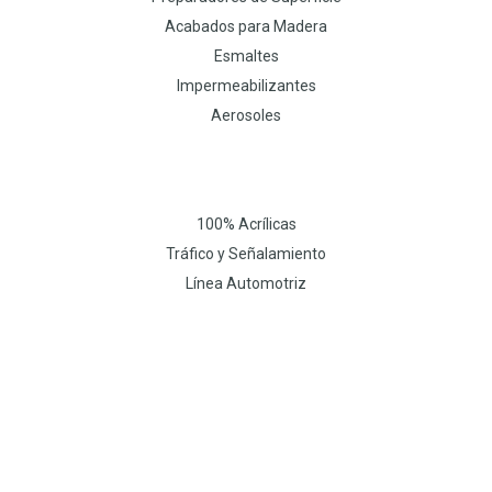
Acabados para Madera
Esmaltes
Impermeabilizantes
Aerosoles
100% Acrílicas
Tráfico y Señalamiento
Línea Automotriz
W
I
F
h
n
a
a
s
c
t
t
e
s
a
b
a
g
o
p
r
o
p
a
k