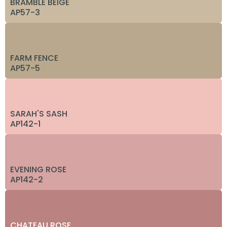
BRAMBLE BEIGE
AP57-3
FARM FENCE
AP57-5
SARAH'S SASH
AP142-1
EVENING ROSE
AP142-2
CHATEAU ROSE