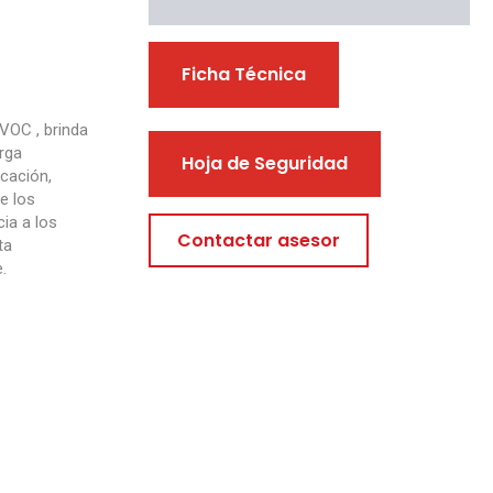
Descargables
Ficha Técnica
VOC , brinda
arga
Hoja de Seguridad
cación,
e los
cia a los
Contactar asesor
ta
.