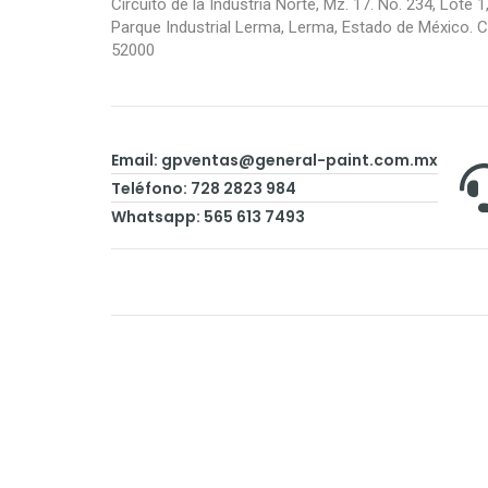
Circuito de la Industria Norte, Mz. 17. No. 234, Lote 1,
Parque Industrial Lerma, Lerma, Estado de México. C.
52000
Email:
gpventas@general-paint.com.mx
Teléfono: 728 2823 984
Whatsapp: 565 613 7493
© Copyright 2026, General Paint.