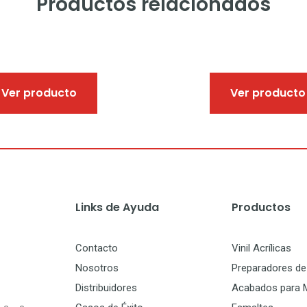
Productos relacionados
Este
producto
tiene
Ver producto
Ver producto
múltiples
variantes.
Las
opciones
se
pueden
elegir
en
Links de Ayuda
Productos
la
página
de
Contacto
Vinil Acrílicas
producto
Nosotros
Preparadores de 
Distribuidores
Acabados para 