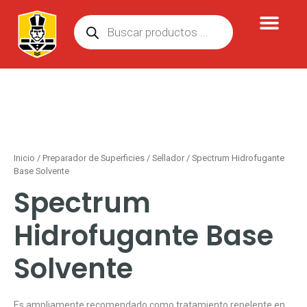
Ir
Búsqueda
al
de
contenido
productos
Inicio
/
Preparador de Superficies
/
Sellador
/ Spectrum Hidrofugante
Base Solvente
Spectrum
Hidrofugante Base
Solvente
Es ampliamente recomendado como tratamiento repelente en