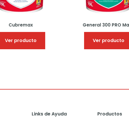
la
página
de
producto
Cubremax
General 300 PRO M
Ver producto
Ver producto
Links de Ayuda
Productos