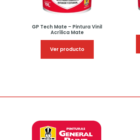
la
página
de
producto
GP Tech Mate – Pintura Vinil
Acrílica Mate
Ver producto