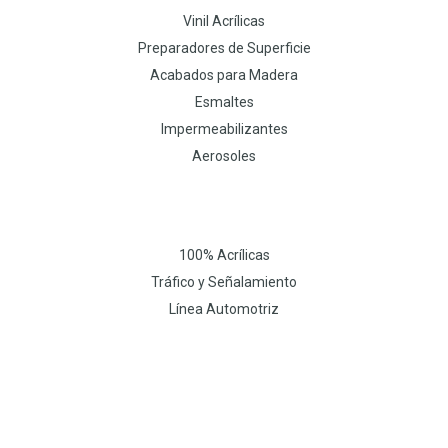
Vinil Acrílicas
Preparadores de Superficie
Acabados para Madera
Esmaltes
Impermeabilizantes
Aerosoles
100% Acrílicas
Tráfico y Señalamiento
Línea Automotriz
W
I
F
h
n
a
a
s
c
t
t
e
s
a
b