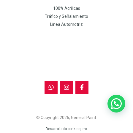
100% Acrílicas
Tráfico y Señalamiento
Línea Automotriz
W
I
F
h
n
a
a
s
c
t
t
e
s
a
b
a
g
o
p
r
o
p
a
k
m
-
f
© Copyright 2026, General Paint.
Desarrollado por keeg.mx