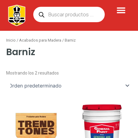
Ir
Búsqueda
al
de
contenido
productos
Inicio
/
Acabados para Madera
/ Barniz
Barniz
Mostrando los 2 resultados