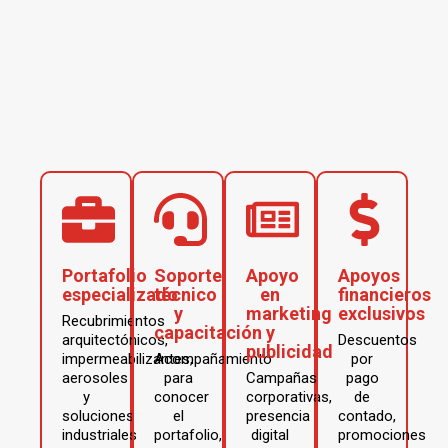
Portafolio
Soporte
Apoyo
Apoyos
especializado
técnico
en
financieros
y
marketing
exclusivos
Recubrimientos
capacitación
y
arquitectónicos,
Descuentos
publicidad
impermeabilizantes,
Acompañamiento
por
aerosoles
para
Campañas
pago
y
conocer
corporativas,
de
soluciones
el
presencia
contado,
industriales
portafolio,
digital
promociones