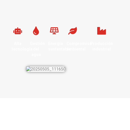
Alta
Gestión
Energía
Compromiso
Producción
tecnología
del
sustentable
ambiental
industrial
agua