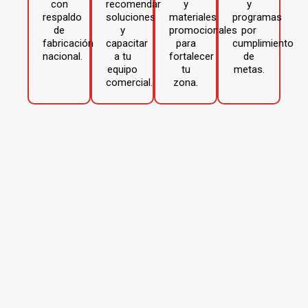
con
recomendar
y
y
respaldo
soluciones
materiales
programas
de
y
promocionales
por
fabricación
capacitar
para
cumplimiento
nacional.
a tu
fortalecer
de
equipo
tu
metas.
comercial.
zona.