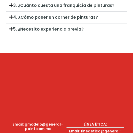
3. ¿Cuánto cuesta una franquicia de pinturas?
4. ¿Cómo poner un corner de pinturas?
5. ¿Necesito experiencia previa?
Email:
gmodelo@general-
LÍNEA ÉTICA:
paint.com.mx
Email:
lineaetica@general-