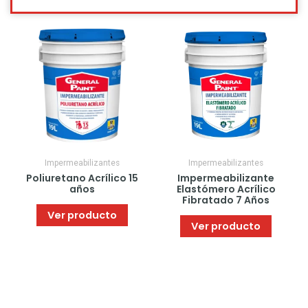
Este
product
tiene
múltiple
variante
Las
opcione
se
pueden
elegir
en
Impermeabilizantes
Impermeabilizantes
la
Poliuretano Acrílico 15
Impermeabilizante
página
años
Elastómero Acrílico
de
Fibratado 7 Años
product
Ver producto
Ver producto