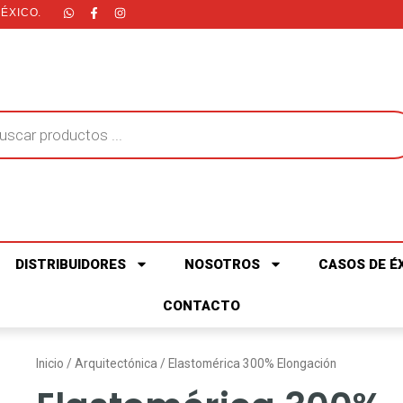
W
F
I
MÉXICO.
h
a
n
a
c
s
t
e
t
s
b
a
a
o
g
p
o
r
p
k
a
-
m
a
f
s
DISTRIBUIDORES
NOSOTROS
CASOS DE É
CONTACTO
Inicio
/
Arquitectónica
/ Elastomérica 300% Elongación