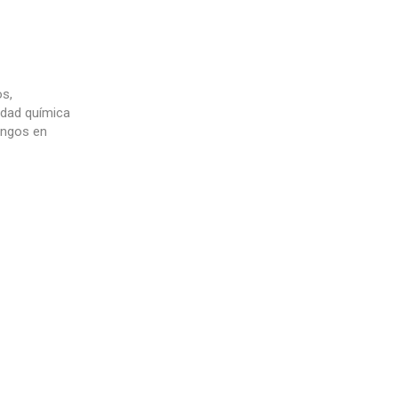
os,
lidad química
ongos en