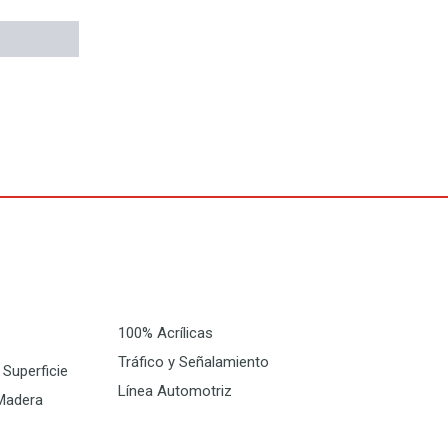
100% Acrílicas
Tráfico y Señalamiento
Superficie
Línea Automotriz
Madera
W
I
F