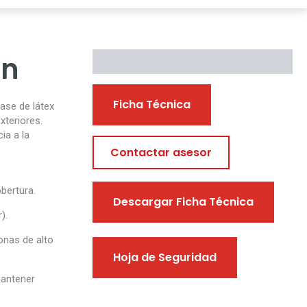
in
Descargables
Ficha Técnica
base de látex
xteriores.
ia a la
Contactar asesor
bertura.
Descargar Ficha Técnica
).
zonas de alto
Hoja de Seguridad
mantener