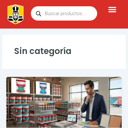
Ir
Búsqueda
al
de
contenido
productos
Sin categoría