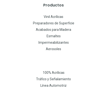
Productos
Vinil Acrílicas
Preparadores de Superficie
Acabados para Madera
Esmaltes
Impermeabilizantes
Aerosoles
100% Acrílicas
Tráfico y Señalamiento
Línea Automotriz
W
I
F
h
n
a
a
s
c